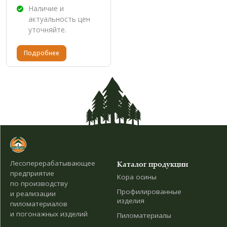
Наличие и
актуальность цен
уточняйте.
Подробнее
Лесоперерабатывающее
Каталог продукции
предприятие
Кора осины
по производству
Профилированные
и реализации
изделия
пиломатериалов
и погонажных изделий
Пиломатериалы