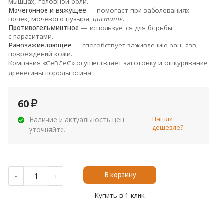
мышцах, головной боли.
Мочегонное и вяжущее
— помогает при заболеваниях
почек, мочевого пузыря,
цистите
.
Противогельминтное
— используется для борьбы
с паразитами.
Ранозаживляющее
— способствует заживлению ран, язв,
повреждений кожи.
Компания «СеВЛеС» осуществляет заготовку и ошкуривание
древесины породы осина.
60
Нашли
Наличие и актуальность цен
дешевле?
уточняйте.
В корзину
-
+
Купить в 1 клик